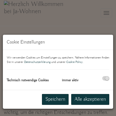
Navi
Cookie Einstellungen
Wir verwenden Cookies um Einstellungen zu speichern. Nähere Informationen finden
Finanzierung
Sie in unserer
Datenschutzerklärung
und unserer
Cookie Policy
.
Der Erwerb einer eigenen Immobilie ist ein
Technisch notwendige Cookies
immer aktiv
bedeutender Schritt und eine durchdachte
Finanzierung legt den Grundstein für Ihr gesichertes
Leben auf längere Sicht. Gute, professionelle
Speichern
Alle akzeptieren
Beratung und Finanzierungs-Unterstützung ist
wichtig, um die richtigen Entscheidungen zu treffen.