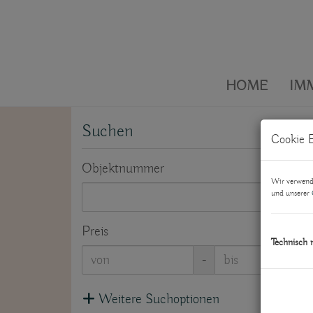
HOME
IM
Suchen
Cookie E
Objektnummer
Wir verwende
und unserer
Preis
Technisch 
-
Weitere Suchoptionen