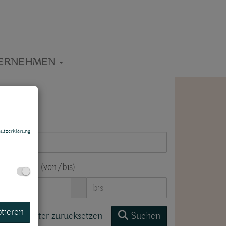
ERNEHMEN
jektart
utzerklärung
hnfläche (von/bis)
-
ptieren
Filter zurücksetzen
Suchen