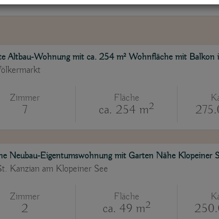
te Altbau-Wohnung mit ca. 254 m² Wohnfläche mit Balkon 
ölkermarkt
Zimmer
Fläche
Ka
2
7
ca. 254 m
275.
e Neubau-Eigentumswohnung mit Garten Nähe Klopeiner 
t. Kanzian am Klopeiner See
Zimmer
Fläche
Ka
2
2
ca. 49 m
250.