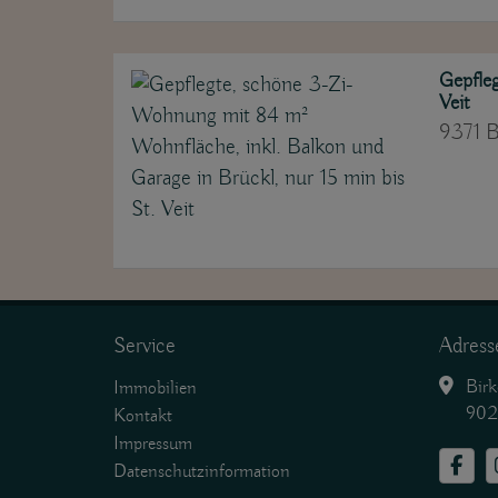
Gepfle
Veit
9371 B
Service
Adress
Birke
Immobilien
9020 K
Kontakt
Impressum
Datenschutzinformation