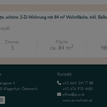
gte, schöne 3-Zi-Wohnung mit 84 m² Wohnfläche, inkl. Balkon
rückl
Zimmer
Fläche
2
3
ca. 84 m
98
e
Kontakt
ngasse 4
+43 664 341 77 88
lagenfurt, Österreich
+43 676 970 4685
office@ja.or.at
www.j
a-wohnen.at