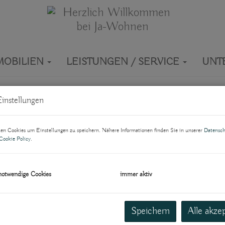
MOBILIEN
LEISTUNGEN / SERVICE
UNT
instellungen
Vermarktungsart
Ob
n Cookies um Einstellungen zu speichern. Nähere Informationen finden Sie in unserer
Datensch
Cookie Policy
.
Alle
Miete
Kauf
Zimmer
Wo
notwendige Cookies
immer aktiv
-
Speichern
Alle akze