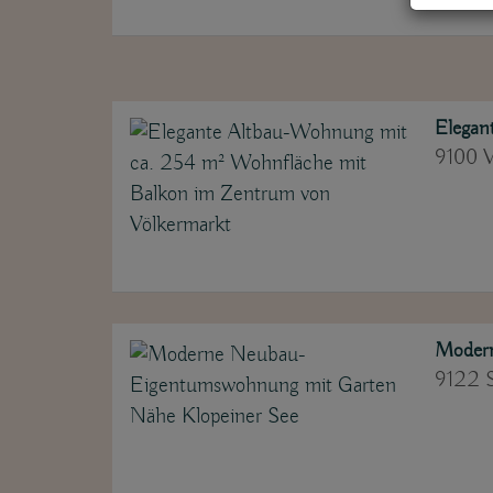
Elegan
9100 V
Modern
9122 S